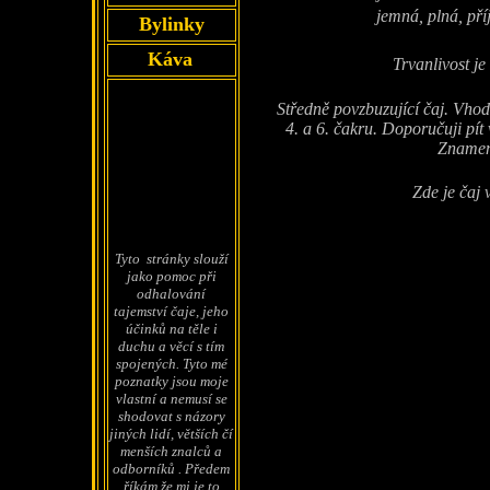
jemná, plná, pří
Bylinky
Káva
Trvanlivost je
Středně povzbuzující čaj. Vhod
4. a 6. čakru. Doporučuji pít 
Znameni
Zde je čaj 
Tyto stránky slouží
jako pomoc při
odhalování
tajemství čaje, jeho
účinků na těle i
duchu a věcí s tím
spojených. Tyto mé
poznatky jsou moje
vlastní a nemusí se
shodovat s názory
jiných lidí, větších čí
menších znalců a
odborníků . Předem
říkám že mi je to