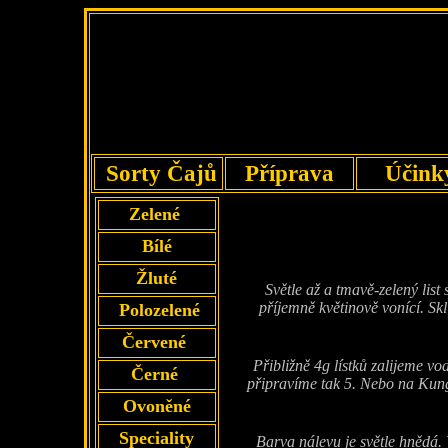
Sorty Čajů
Příprava
Účin
Zelené
Bílé
Žluté
Světle až a tmavě-zelený list
příjemně květinově vonící. Skl
Polozelené
Červené
Přibližně 4g lístků zalijeme 
Černé
připravíme tak 5.
Nebo na Kung-
Ovoněné
Speciality
Barva nálevu je světle hnědá. 